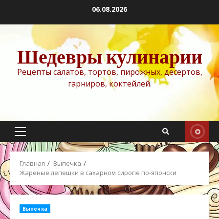
Перейти
06.08.2026
к
содержимому
Шедевры кулинарии
Рецепты салатов, тортов, пирожных, десертов,
гарниров, коктейлей.
Основное
меню
Главная
Выпечка
Жареные лепешки в сахарном сиропе по-японски
Выпечка