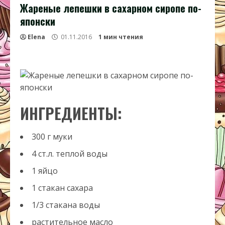
Жареные лепешки в сахарном сиропе по-
японски
Elena
01.11.2016
1 мин чтения
ИНГРЕДИЕНТЫ:
300
г
муки
4
ст.л.
теплой воды
1
яйцо
1
стакан
сахара
1/3
стакана
воды
растительное масло