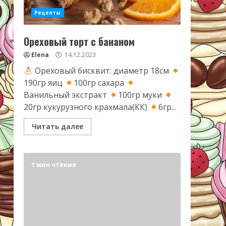
Рецепты
Ореховый торт с бананом
Elena
14.12.2023
Ореховый бисквит: диаметр 18см
190гр яиц
100гр сахара
Ванильный экстракт
100гр муки
20гр кукурузного крахмала(КК)
6гр...
Читать далее
1 мин чтения