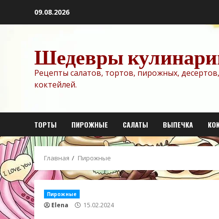
Перейти
09.08.2026
к
содержимому
Шедевры кулинари
Рецепты салатов, тортов, пирожных, десертов,
коктейлей.
ТОРТЫ
ПИРОЖНЫЕ
САЛАТЫ
ВЫПЕЧКА
КО
Главная
Пирожные
Пирожные
Elena
15.02.2024