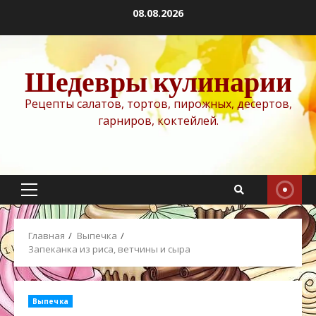
Перейти
08.08.2026
к
содержимому
Шедевры кулинарии
Рецепты салатов, тортов, пирожных, десертов,
гарниров, коктейлей.
Основное
меню
Главная
Выпечка
Запеканка из риса, ветчины и сыра
Выпечка