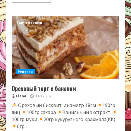
1 мин чтения
Рецепты
Ореховый торт с бананом
Elena
14.12.2023
Ореховый бисквит: диаметр 18см
190гр
яиц
100гр сахара
Ванильный экстракт
100гр муки
20гр кукурузного крахмала(КК)
6гр...