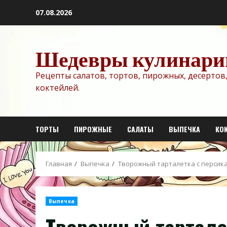
Перейти
07.08.2026
к
содержимому
Шедевры кулинари
Рецепты салатов, тортов, пирожных, десертов,
коктейлей.
ТОРТЫ
ПИРОЖНЫЕ
САЛАТЫ
ВЫПЕЧКА
КО
Главная
Выпечка
Творожный тарталетка с персик
Выпечка