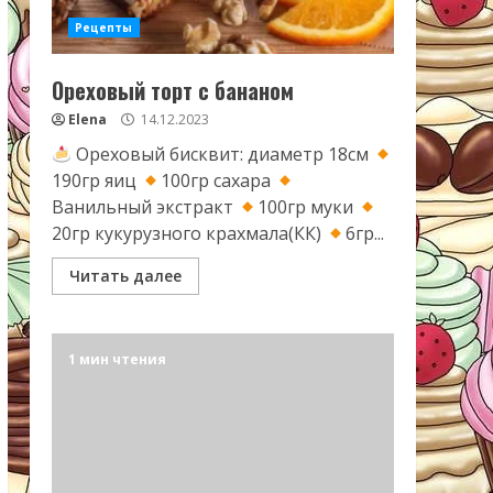
Рецепты
Ореховый торт с бананом
Elena
14.12.2023
Ореховый бисквит: диаметр 18см
190гр яиц
100гр сахара
Ванильный экстракт
100гр муки
20гр кукурузного крахмала(КК)
6гр...
Читать далее
1 мин чтения