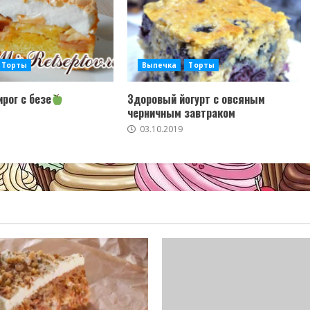
Торты
Выпечка
Торты
рог с безе
Здоровый йогурт с овсяным
черничным завтраком
03.10.2019