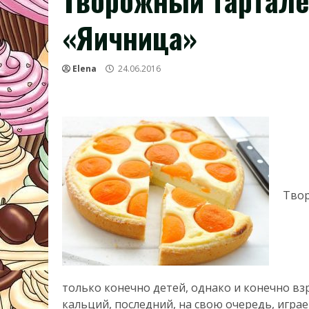
Творожный тартале
«Яичница»
Elena
24.06.2016
Твор
только конечно детей, однако и конечно вз
кальций, последний, на свою очередь, игра