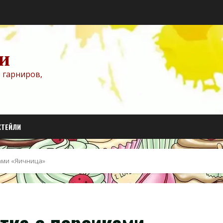
и
 гарниров,
КТЕЙЛИ
ами «Яичница»