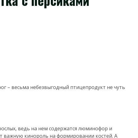
тка с персиками
ог – весьма небезвыгодный птицепродукт не чуть
рослых, ведь на нем содержатся люминофор и
ет важную кинороль на формировании костей. А