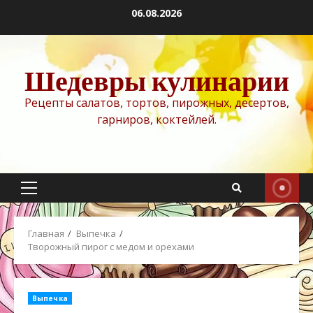
Перейти
06.08.2026
к
содержимому
Шедевры кулинарии
Рецепты салатов, тортов, пирожных, десертов,
гарниров, коктейлей.
Основное
меню
Главная
Выпечка
Творожный пирог с медом и орехами
Выпечка