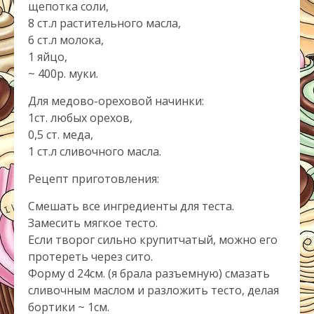
щепотка соли,
8 ст.л растительного масла,
6 ст.л молока,
1 яйцо,
~ 400р. муки.
Для медово-ореховой начинки:
1ст. любых орехов,
0,5 ст. меда,
1 ст.л сливочного масла.
Рецепт приготовления:
Смешать все ингредиенты для теста.
Замесить мягкое тесто.
Если творог сильно крупитчатый, можно его
протереть через сито.
Форму d 24см. (я брала разъемную) смазать
сливочным маслом и разложить тесто, делая
бортики ~ 1см.