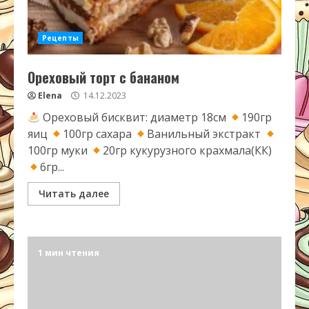
Рецепты
Ореховый торт с бананом
Elena
14.12.2023
Ореховый бисквит: диаметр 18см
190гр
яиц
100гр сахара
Ванильный экстракт
100гр муки
20гр кукурузного крахмала(КК)
6гр...
Читать далее
1 мин чтения