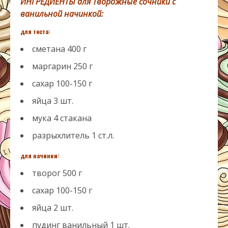
ИНГРЕДИЕНТЫ для Творожные сочники с
ванильной начинкой:
для теста:
сметана
400
г
маргарин
250
г
сахар
100-150
г
яйца
3
шт.
мука
4
стакана
разрыхлитель
1
ст.л.
для начинки:
творог
500
г
сахар
100-150
г
яйца
2
шт.
пудинг ванильный
1
шт.