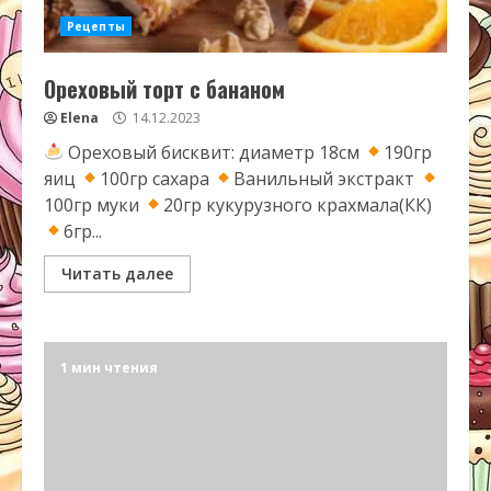
Рецепты
Ореховый торт с бананом
Elena
14.12.2023
Ореховый бисквит: диаметр 18см
190гр
яиц
100гр сахара
Ванильный экстракт
100гр муки
20гр кукурузного крахмала(КК)
6гр...
Читать далее
1 мин чтения