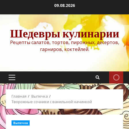
Перейти
09.08.2026
к
содержимому
Шедевры кулинарии
Рецепты салатов, тортов, пирожных, десертов,
гарниров, коктейлей.
Основное
меню
Главная
Выпечка
Творожные сочники с ванильной начинкой
Выпечка