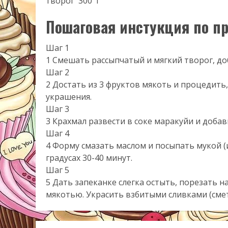
творог
300 г
Пошаговая инстукция по п
Шаг 1
1 Смешать рассыпчатый и мягкий творог, до
Шаг 2
2 Достать из 3 фруктов мякоть и процедить,
украшения.
Шаг 3
3 Крахмал развести в соке маракуйи и добав
Шаг 4
4 Форму смазать маслом и посыпать мукой (
градусах 30-40 минут.
Шаг 5
5 Дать запеканке слегка остыть, порезать 
мякотью. Украсить взбитыми сливками (смет