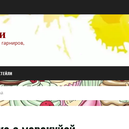
и
 гарниров,
КТЕЙЛИ
ей