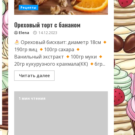
Рецепты
Ореховый торт с бананом
Elena
14.12.2023
Ореховый бисквит: диаметр 18см
190гр яиц
100гр сахара
Ванильный экстракт
100гр муки
20гр кукурузного крахмала(КК)
6гр...
Читать далее
1 мин чтения