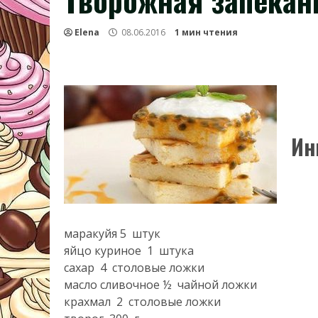
Творожная запекан
Elena
08.06.2016
1 мин чтения
Ин
маракуйя
5 штук
яйцо куриное
1 штука
сахар
4 столовые ложки
масло сливочное
½ чайной ложки
крахмал
2 столовые ложки