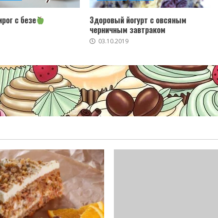
рог с безе
Здоровый йогурт с овсяным
черничным завтраком
03.10.2019