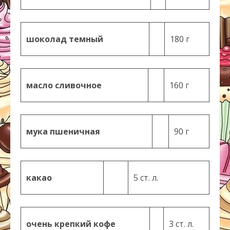
шоколад темный
180 г
масло сливочное
160 г
мука пшеничная
90 г
какао
5 ст. л.
очень крепкий кофе
3 ст. л.