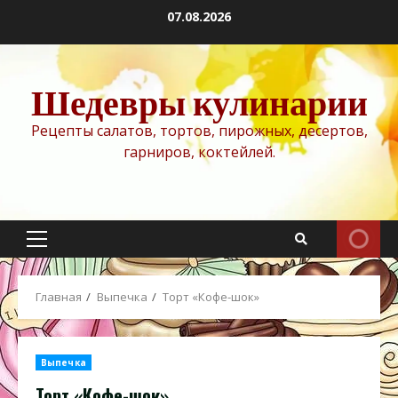
Перейти
07.08.2026
к
содержимому
Шедевры кулинарии
Рецепты салатов, тортов, пирожных, десертов,
гарниров, коктейлей.
Основное
меню
Главная
Выпечка
Торт «Кофе-шок»
Выпечка
Торт «Кофе-шок»