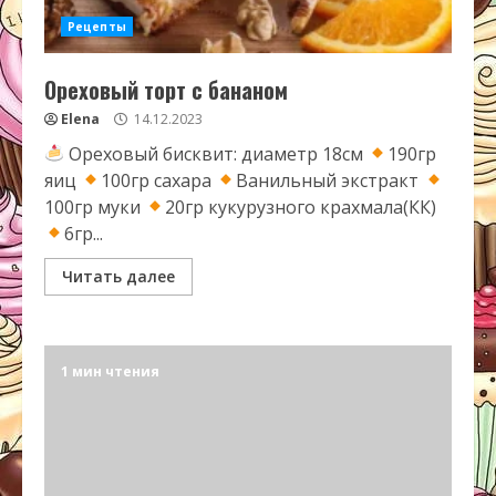
Рецепты
Ореховый торт с бананом
Elena
14.12.2023
Ореховый бисквит: диаметр 18см
190гр
яиц
100гр сахара
Ванильный экстракт
100гр муки
20гр кукурузного крахмала(КК)
6гр...
Читать далее
1 мин чтения