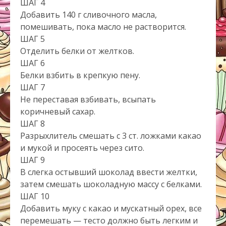
ШАГ 4
Добавить 140 г сливочного масла,
помешивать, пока масло не растворится.
ШАГ 5
Отделить белки от желтков.
ШАГ 6
Белки взбить в крепкую пену.
ШАГ 7
Не переставая взбивать, всыпать
коричневый сахар.
ШАГ 8
Разрыхлитель смешать с 3 ст. ложками какао
и мукой и просеять через сито.
ШАГ 9
В слегка остывший шоколад ввести желтки,
затем смешать шоколадную массу с белками.
ШАГ 10
Добавить муку с какао и мускатный орех, все
перемешать — тесто должно быть легким и