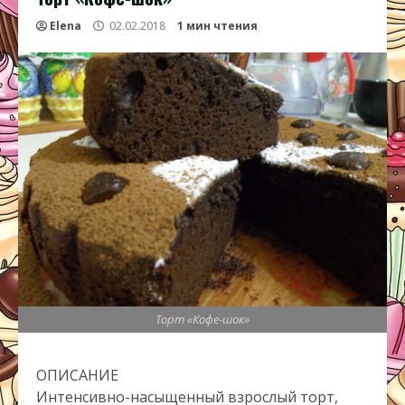
Elena
02.02.2018
1 мин чтения
Торт «Кофе-шок»
ОПИСАНИЕ
Интенсивно-насыщенный взрослый торт,