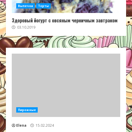
Выпечка
Торты
Здоровый йогурт с овсяным черничным завтраком
03.10.2019
Пирожные
Elena
15.02.2024