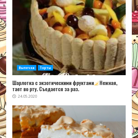
Выпечка
Торты
Шарлотка с экзотическими фруктами
Нежная,
тает во рту. Съедается за раз.
24.05.2020