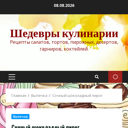
Перейти
08.08.2026
к
содержимому
Шедевры кулинарии
Рецепты салатов, тортов, пирожных, десертов,
гарниров, коктейлей.
Основное
меню
Главная
Выпечка
Сочный шоколадный пирог
Выпечка
Сочный шоколадный пирог