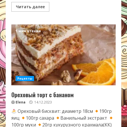
Читать далее
1 мин чтения
Рецепты
Ореховый торт с бананом
Elena
14.12.2023
Ореховый бисквит: диаметр 18см
190гр
яиц
100гр сахара
Ванильный экстракт
100гр муки
20гр кукурузного крахмала(КК)