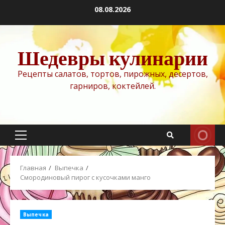
Перейти
08.08.2026
к
содержимому
Шедевры кулинарии
Рецепты салатов, тортов, пирожных, десертов,
гарниров, коктейлей.
Основное
меню
Главная
Выпечка
Смородиновый пирог с кусочками манго
Выпечка