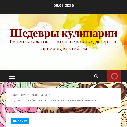
Перейти
09.08.2026
к
содержимому
Шедевры кулинарии
Рецепты салатов, тортов, пирожных, десертов,
гарниров, коктейлей.
Основное
меню
Главная
Выпечка
Рулет со взбитыми сливками и свежей малиной
Выпечка