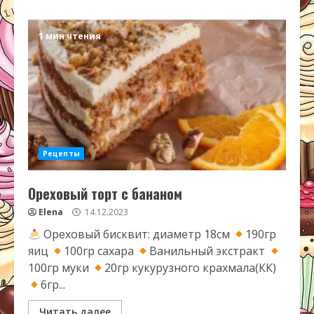
1 мин чтения
Рецепты
Ореховый торт с бананом
Elena
14.12.2023
Ореховый бисквит: диаметр 18см
190гр
яиц
100гр сахара
Ванильный экстракт
100гр муки
20гр кукурузного крахмала(КК)
6гр...
Читать далее