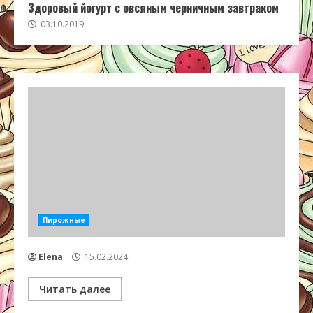
Здоровый йогурт с овсяным черничным завтраком
03.10.2019
Пирожные
Elena
15.02.2024
Читать далее