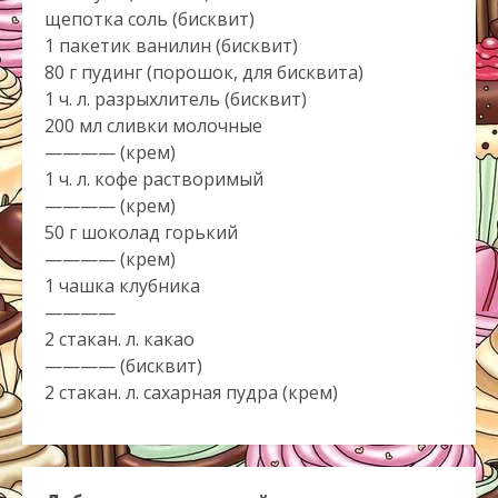
щепотка соль (бисквит)
1 пакетик ванилин (бисквит)
80 г пудинг (порошок, для бисквита)
1 ч. л. разрыхлитель (бисквит)
200 мл сливки молочные
———— (крем)
1 ч. л. кофе растворимый
———— (крем)
50 г шоколад горький
———— (крем)
1 чашка клубника
————
2 стакан. л. какао
———— (бисквит)
2 стакан. л. сахарная пудра (крем)