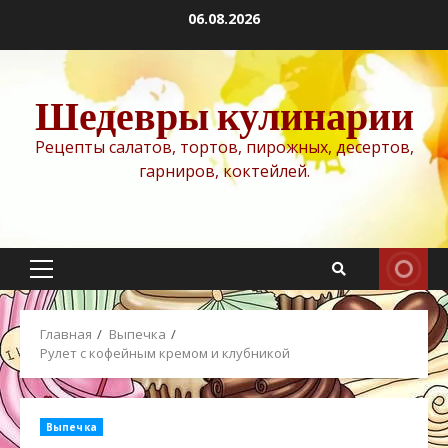
Перейти
06.08.2026
к
содержимому
Шедевры кулинарии
Рецепты салатов, тортов, пирожных, десертов,
гарниров, коктейлей.
Основное
меню
Главная
Выпечка
Рулет с кофейным кремом и клубникой
Выпечка