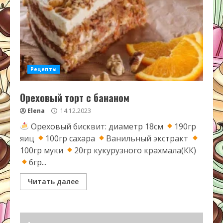
Рецепты
Ореховый торт с бананом
Elena
14.12.2023
Ореховый бисквит: диаметр 18см
190гр
яиц
100гр сахара
Ванильный экстракт
100гр муки
20гр кукурузного крахмала(КК)
6гр...
Читать далее