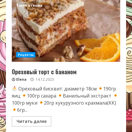
1 мин чтения
Рецепты
Ореховый торт с бананом
Elena
14.12.2023
Ореховый бисквит: диаметр 18см
190гр
яиц
100гр сахара
Ванильный экстракт
100гр муки
20гр кукурузного крахмала(КК)
6гр...
Читать далее