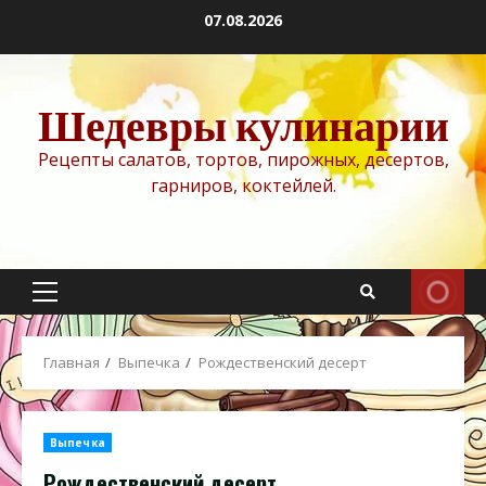
Перейти
07.08.2026
к
содержимому
Шедевры кулинарии
Рецепты салатов, тортов, пирожных, десертов,
гарниров, коктейлей.
Основное
меню
Главная
Выпечка
Рождественский десерт
Выпечка
Рождественский десерт