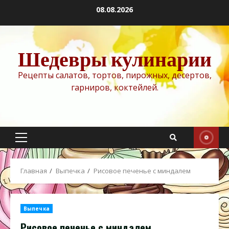
Перейти
08.08.2026
к
содержимому
Шедевры кулинарии
Рецепты салатов, тортов, пирожных, десертов,
гарниров, коктейлей.
Основное
меню
Главная
Выпечка
Рисовое печенье с миндалем
Выпечка
Рисовое печенье с миндалем