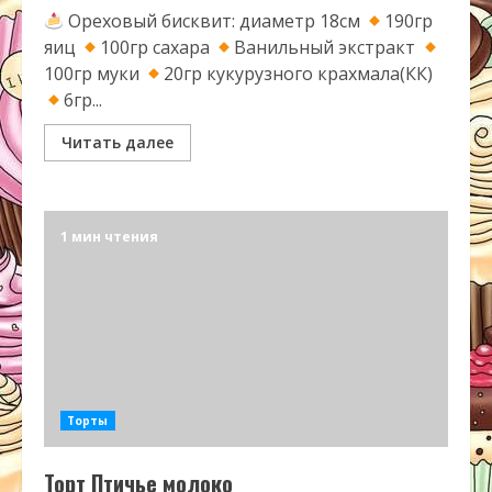
Ореховый бисквит: диаметр 18см
190гр
яиц
100гр сахара
Ванильный экстракт
100гр муки
20гр кукурузного крахмала(КК)
6гр...
Читать далее
1 мин чтения
Торты
Торт Птичье молоко