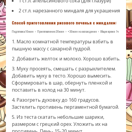
1 ст.л. апельсинового сока (для глазури)
2 ст.л. нарезанного миндаля для украшения
Способ приготовления
рисового печенья с миндалем:
Подготовка:
10
мин › Приготовление:
20
мин › +
30
мин на охлаждение › Общее время:
1
ч
Масло комнатной температуры взбить в
пышную массу с сахарной пудрой.
Добавить желток и молоко. Хорошо взбить.
Муку просеять, смешать с разрыхлителем.
Добавить муку в тесто. Хорошо вымесить.
Сформировать в шар, обернуть пленкой и
поставить в холод на 30 минут.
Разогреть духовку до 160 градусов.
Застелить противень пергаментной бумагой.
Из теста скатать небольшие шарики,
размером с грецкий орех. Уложить их на
противень. Печь- 15-20 минут.