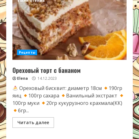
1 мин чтения
Рецепты
Ореховый торт с бананом
Elena
14.12.2023
Ореховый бисквит: диаметр 18см
190гр
яиц
100гр сахара
Ванильный экстракт
100гр муки
20гр кукурузного крахмала(КК)
6гр...
Читать далее