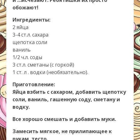
и …исчезают. Ребятишки их просто
обожают!
Ингредиенты:
2 яйца
3-4 ст.л. сахара
щепотка соли
ваниль
1/2 ч.л. соды
3 ст.л. сметаны (с горкой)
1 ст. л . водки (необязательно).
Приготовление:
Яйца взбить с сахаром, добавить щепотку
соли, ваниль, гашенную соду, сметану и
водку.
Все хорошо смешать и добавить муки.
Замесить мягкое, не прилипающее к
рукам, тесто.