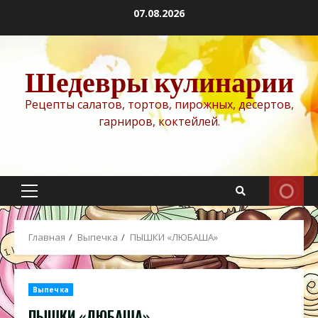
Перейти
07.08.2026
к
содержимому
Шедевры кулинарии
Рецепты салатов, тортов, пирожных, десертов,
гарниров, коктейлей.
Основное
меню
Главная
Выпечка
ПЫШКИ «ЛЮБАША»
Выпечка
ПЫШКИ «ЛЮБАША»