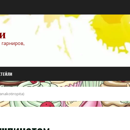
и
 гарниров,
КТЕЙЛИ
nakotiropita)