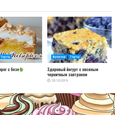
Торты
Выпечка
Торты
рог с безе
Здоровый йогурт с овсяным
черничным завтраком
03.10.2019