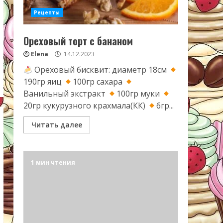
Рецепты
Ореховый торт с бананом
Elena
14.12.2023
Ореховый бисквит: диаметр 18см
190гр яиц
100гр сахара
Ванильный экстракт
100гр муки
20гр кукурузного крахмала(КК)
6гр...
Читать далее
1 мин чтения