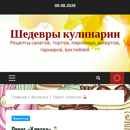
Перейти
06.08.2026
к
содержимому
Шедевры кулинарии
Рецепты салатов, тортов, пирожных, десертов,
гарниров, коктейлей.
Основное
меню
Главная
Выпечка
Пирог «Улитка»
Выпечка
Пирог «Улитка»