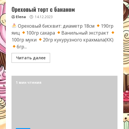
Ореховый торт с бананом
Elena
14.12.2023
Ореховый бисквит: диаметр 18см
190гр
яиц
100гр сахара
Ванильный экстракт
100гр муки
20гр кукурузного крахмала(КК)
6гр...
Читать далее
1 мин чтения