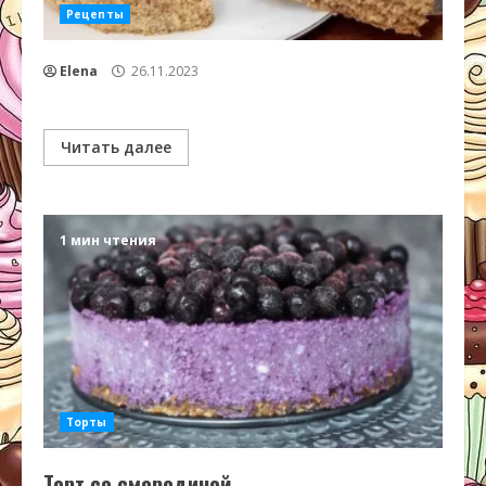
Рецепты
Elena
26.11.2023
Читать далее
1 мин чтения
Торты
Торт со смородиной