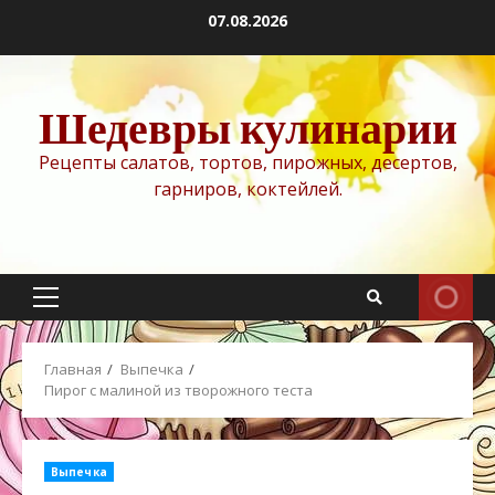
Перейти
07.08.2026
к
содержимому
Шедевры кулинарии
Рецепты салатов, тортов, пирожных, десертов,
гарниров, коктейлей.
Основное
меню
Главная
Выпечка
Пирог с малиной из творожного теста
Выпечка