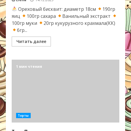
Ореховый бисквит: диаметр 18см
190гр
яиц
100гр сахара
Ванильный экстракт
100гр муки
20гр кукурузного крахмала(КК)
6гр...
Читать далее
1 мин чтения
Торты