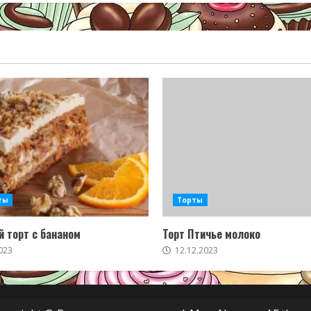
ты
Торты
 торт с бананом
Торт Птичье молоко
023
12.12.2023