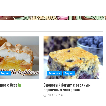
Торты
Выпечка
Торты
рог с безе
Здоровый йогурт с овсяным
черничным завтраком
03.10.2019