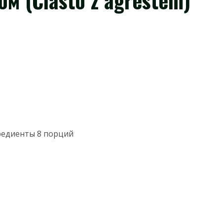
м (Ciasto z agrestem)
едиенты 8 порций