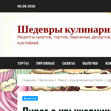
Перейти
06.08.2026
к
содержимому
Шедевры кулинари
Рецепты салатов, тортов, пирожных, десертов,
коктейлей.
ТОРТЫ
ПИРОЖНЫЕ
САЛАТЫ
ВЫПЕЧКА
КО
Главная
Выпечка
Пирог с крыжовником (Ciasto z ag
Выпечка