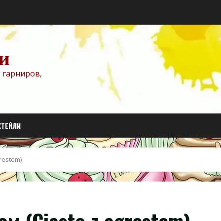
и
 гарниров,
КТЕЙЛИ
restem)