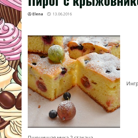
Пирог с крыжовнико
Elena
13.06.2016
Ингр
Пшеничная мука 2 стакана