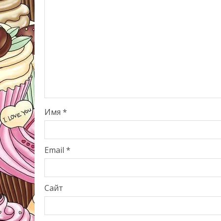
Имя
*
Email
*
Сайт