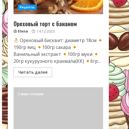
Рецепты
Ореховый торт с бананом
Elena
14.12.2023
Ореховый бисквит: диаметр 18см
190гр яиц
100гр сахара
Ванильный экстракт
100гр муки
20гр кукурузного крахмала(КК)
6гр...
Читать далее
1 мин чтения