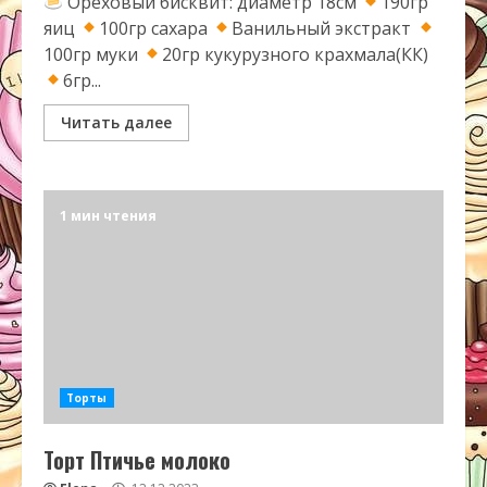
Ореховый бисквит: диаметр 18см
190гр
яиц
100гр сахара
Ванильный экстракт
100гр муки
20гр кукурузного крахмала(КК)
6гр...
Читать далее
1 мин чтения
Торты
Торт Птичье молоко