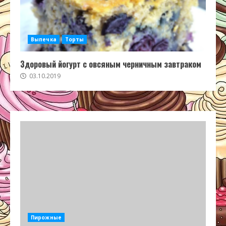
Выпечка
Торты
Здоровый йогурт с овсяным черничным завтраком
03.10.2019
Пирожные