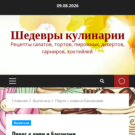
Перейти
09.08.2026
к
содержимому
Шедевры кулинарии
Рецепты салатов, тортов, пирожных, десертов,
гарниров, коктейлей.
Основное
меню
Главная
Выпечка
Пирог с киви и бананами
Выпечка
Пирог с киви и бананами