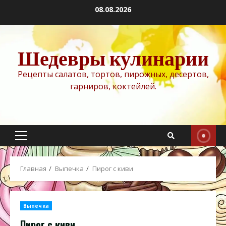
Перейти
08.08.2026
к
содержимому
Шедевры кулинарии
Рецепты салатов, тортов, пирожных, десертов,
гарниров, коктейлей.
Основное
меню
Главная
Выпечка
Пирог с киви
Выпечка
Пирог с киви