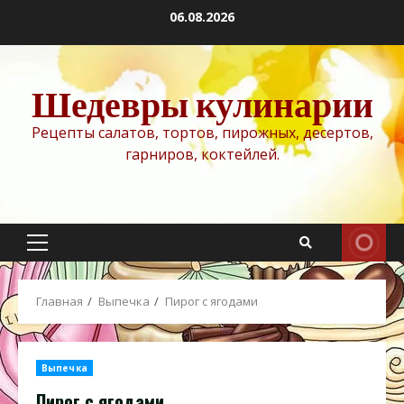
Перейти
06.08.2026
к
содержимому
Шедевры кулинарии
Рецепты салатов, тортов, пирожных, десертов,
гарниров, коктейлей.
Основное
меню
Главная
Выпечка
Пирог с ягодами
Выпечка
Пирог с ягодами