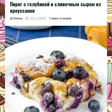
Пирог с голубикой и сливочным сыром из
кроуссанов
Elena
23.12.2018
1 мин чтения