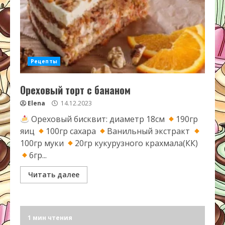
Рецепты
Ореховый торт с бананом
Elena
14.12.2023
Ореховый бисквит: диаметр 18см
190гр
яиц
100гр сахара
Ванильный экстракт
100гр муки
20гр кукурузного крахмала(КК)
6гр...
Читать далее
1 мин чтения