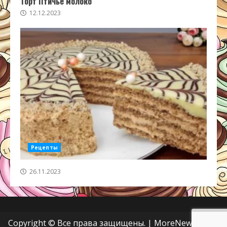
Торт Птичье молоко
12.12.2023
Рецепты
26.11.2023
Copyright © Все права защищены.
|
MoreNews
от AF