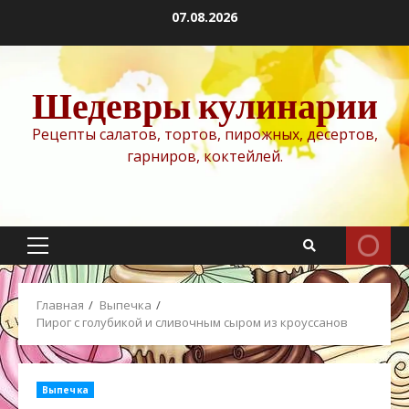
Перейти
07.08.2026
к
содержимому
Шедевры кулинарии
Рецепты салатов, тортов, пирожных, десертов,
гарниров, коктейлей.
Основное
меню
Главная
Выпечка
Пирог с голубикой и сливочным сыром из кроуссанов
Выпечка