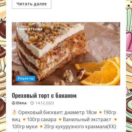
Читать далее
1 мин чтения
Рецепты
Ореховый торт с бананом
Elena
14.12.2023
Ореховый бисквит: диаметр 18см
190гр
яиц
100гр сахара
Ванильный экстракт
100гр муки
20гр кукурузного крахмала(КК)