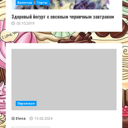
Выпечка
Торты
Здоровый йогурт с овсяным черничным завтраком
03.10.2019
Пирожные
Elena
15.02.2024