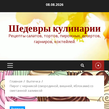
Перейти
08.08.2026
к
содержимому
Шедевры кулинарии
Рецепты салатов, тортов, пирожных, десертов,
гарниров, коктейлей.
Основное
меню
Главная
Выпечка
Пирог с черникой (смородиной, вишней, яблоками) со
сметанной заливкой
Выпечка