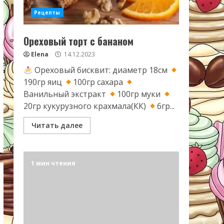
Рецепты
Ореховый торт с бананом
Elena
14.12.2023
Ореховый бисквит: диаметр 18см
190гр яиц
100гр сахара
Ванильный экстракт
100гр муки
20гр кукурузного крахмала(КК)
6гр...
Читать далее
1 мин чтения