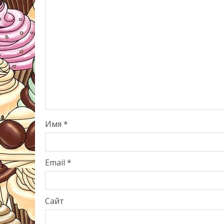
Имя
*
Email
*
Сайт