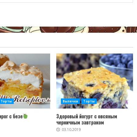
Торты
Выпечка
Торты
рог с безе
Здоровый йогурт с овсяным
черничным завтраком
03.10.2019