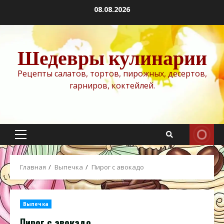
Перейти
08.08.2026
к
содержимому
Шедевры кулинарии
Рецепты салатов, тортов, пирожных, десертов,
гарниров, коктейлей.
Основное
меню
Главная
Выпечка
Пирог с авокадо
Выпечка
Пирог с авокадо