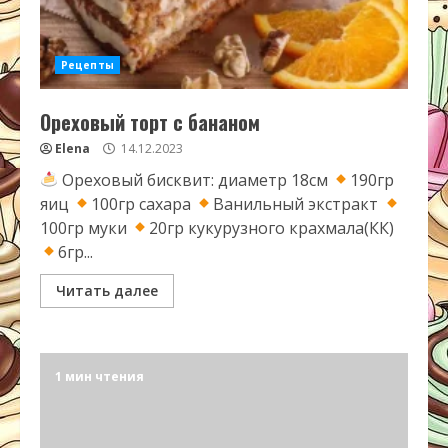
Рецепты
Ореховый торт с бананом
Elena
14.12.2023
Ореховый бисквит: диаметр 18см
190гр
яиц
100гр сахара
Ванильный экстракт
100гр муки
20гр кукурузного крахмала(КК)
6гр...
Читать далее
1 мин чтения