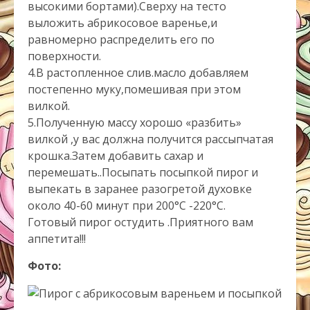
высокими бортами).Сверху на тесто
выложить абрикосовое варенье,и
равномерно распределить его по
поверхности.
4.В растопленное слив.масло добавляем
постепенно муку,помешивая при этом
вилкой.
5.Полученную массу хорошо «разбить»
вилкой ,у вас должна получится рассыпчатая
крошка.Затем добавить сахар и
перемешать..Посыпать посыпкой пирог и
выпекать в заранее разогретой духовке
около 40-60 минут при 200°С -220°C.
Готовый пирог остудить .Приятного вам
аппетита!!!
Фото: