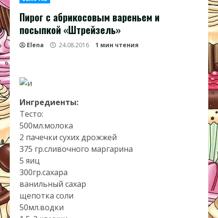
Пирог с абрикосовым вареньем и
посыпкой «Штрейзель»
Elena
24.08.2016
1 мин чтения
Ингредиенты:
Тесто:
500мл.молока
2 пачечки сухих дрожжей
375 гр.сливочного маргарина
5 яиц
300гр.сахара
ванильный сахар
щепотка соли
50мл.водки