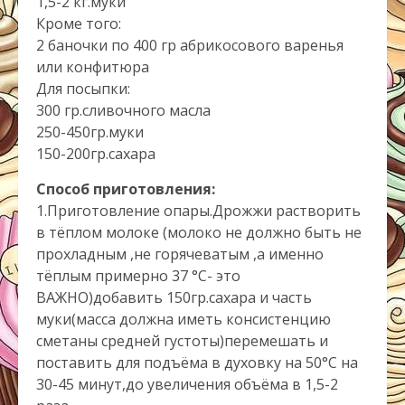
1,5-2 кг.муки
Кроме того:
2 баночки по 400 гр абрикосового варенья
или конфитюра
Для посыпки:
300 гр.сливочного масла
250-450гр.муки
150-200гр.сахара
Способ приготовления:
1.Приготовление опары.Дрожжи растворить
в тёплом молоке (молоко не должно быть не
прохладным ,не горячеватым ,а именно
тёплым примерно 37 °C- это
ВАЖНО)добавить 150гр.сахара и часть
муки(масса должна иметь консистенцию
сметаны средней густоты)перемешать и
поставить для подъёма в духовку на 50°C на
30-45 минут,до увеличения объёма в 1,5-2