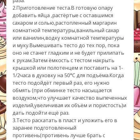
раза.
2.Приготовление теста.В готовую опару
добавить яйца ,растёртые с оставшимся
сахаром и солью,растопленный маргарин
комнатной температуры,ванильный сахар
или ванилин,водку комнатной температуры
и муку.Вымешивать тесто до тех пор, пока
оно не станет гладким и не будет прилипать
к рукам.Затем ёмкость с тестом накрыть
крышкой или полотенцем и поставить на 1-
1/2часа в духовку на 50°C для подъёма.Когда
тесто подойдёт первый раз, его нужно
обмять (при обминке тесто насыщается
воздухом,что улучшает качество выпеченных
изделий,увеличивая их объём и пористость)и
дать подойти ещё раз.
3.Тесто раскатать в пласт и уложить его в
заранее подготовленный
противень(противень лучше брать с