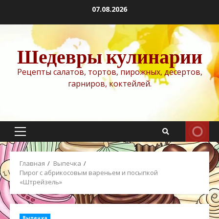
Перейти
07.08.2026
к
содержимому
Шедевры кулинарии
Рецепты салатов, тортов, пирожных, десертов,
гарниров, коктейлей.
Основное
меню
Главная
Выпечка
Пирог с абрикосовым вареньем и посыпкой
«Штрейзель»
Выпечка