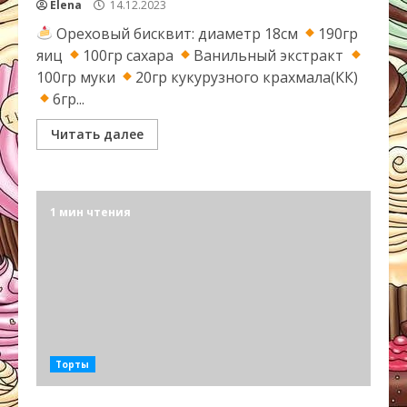
Elena
14.12.2023
Ореховый бисквит: диаметр 18см
190гр
яиц
100гр сахара
Ванильный экстракт
100гр муки
20гр кукурузного крахмала(КК)
6гр...
Читать далее
1 мин чтения
Торты