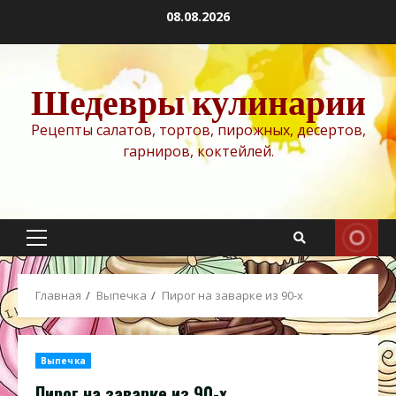
Перейти
08.08.2026
к
содержимому
Шедевры кулинарии
Рецепты салатов, тортов, пирожных, десертов,
гарниров, коктейлей.
Основное
меню
Главная
Выпечка
Пирог на заварке из 90-х
Выпечка
Пирог на заварке из 90-х