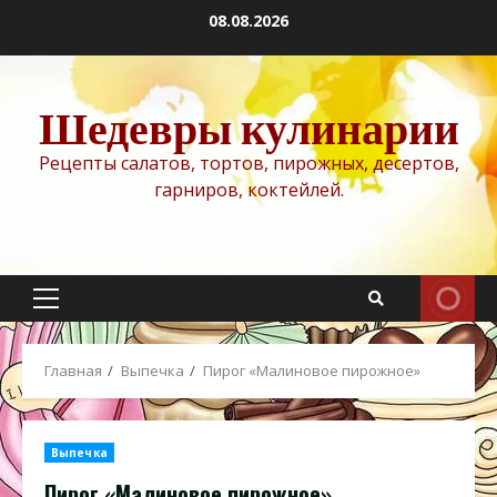
Перейти
08.08.2026
к
содержимому
Шедевры кулинарии
Рецепты салатов, тортов, пирожных, десертов,
гарниров, коктейлей.
Основное
меню
Главная
Выпечка
Пирог «Малиновое пирожное»
Выпечка
Пирог «Малиновое пирожное»