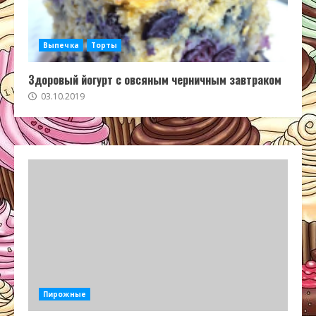
Выпечка
Торты
Здоровый йогурт с овсяным черничным завтраком
03.10.2019
Пирожные