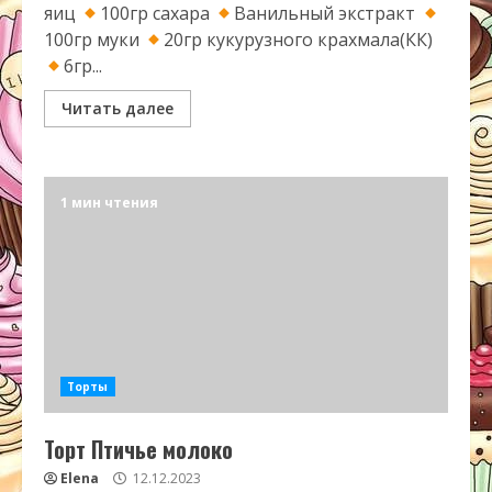
яиц
100гр сахара
Ванильный экстракт
100гр муки
20гр кукурузного крахмала(КК)
6гр...
Читать далее
1 мин чтения
Торты
Торт Птичье молоко
Elena
12.12.2023