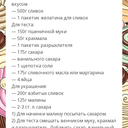
вкусом
— 500г сливок
— 1 пакетик желатина для сливок
Для теста:
— 150г пшеничной муки
— 50г крахмала
— 1 пакетик разрыхлителя
— 175г сахара
— ванильного сахара
— 1 щепотка соли
— 175г сливочного масла или маргарина
— 4 яйца
Для украшения:
— 200г взбитых сливок
— 125г малины
— 2-3 ст. л. сахара
1) Для начинки малину посыпать сахаром.
2) Для теста смешать венчиком муку, крахмал
и разрыхлитель. Добавить сахар, ванильный