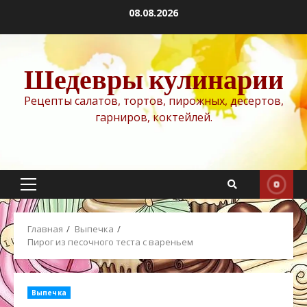
Перейти
08.08.2026
к
содержимому
Шедевры кулинарии
Рецепты салатов, тортов, пирожных, десертов,
гарниров, коктейлей.
Основное
меню
Главная
Выпечка
Пирог из песочного теста с вареньем
Выпечка