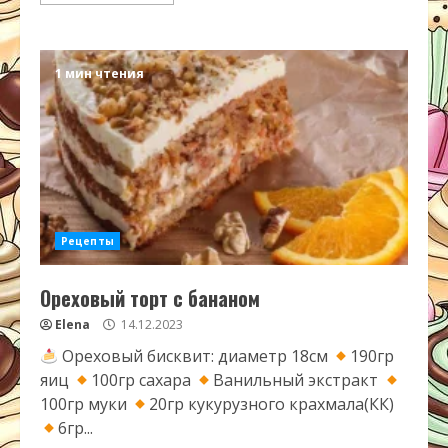
1 мин чтения
Рецепты
Ореховый торт с бананом
Elena
14.12.2023
Ореховый бисквит: диаметр 18см
190гр
яиц
100гр сахара
Ванильный экстракт
100гр муки
20гр кукурузного крахмала(КК)
6гр...