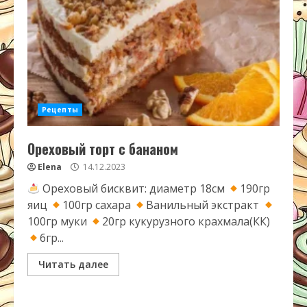
Рецепты
Ореховый торт с бананом
Elena
14.12.2023
Ореховый бисквит: диаметр 18см
190гр
яиц
100гр сахара
Ванильный экстракт
100гр муки
20гр кукурузного крахмала(КК)
6гр...
Читать далее