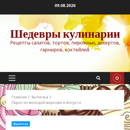
Перейти
09.08.2026
к
содержимому
Шедевры кулинарии
Рецепты салатов, тортов, пирожных, десертов,
гарниров, коктейлей.
Основное
меню
Главная
Выпечка
Пирог из молодой моркови и йогурта
Выпечка