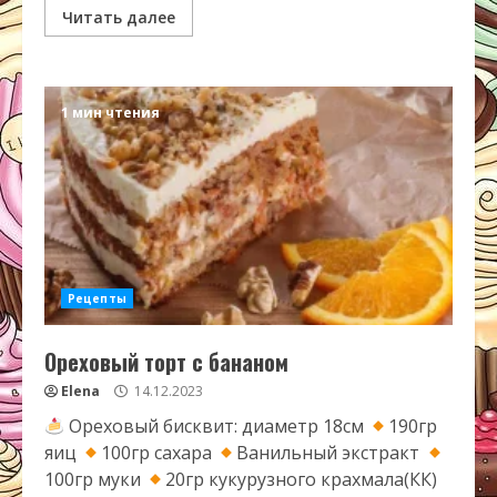
Читать далее
1 мин чтения
Рецепты
Ореховый торт с бананом
Elena
14.12.2023
Ореховый бисквит: диаметр 18см
190гр
яиц
100гр сахара
Ванильный экстракт
100гр муки
20гр кукурузного крахмала(КК)