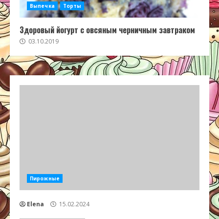
Выпечка
Торты
Здоровый йогурт с овсяным черничным завтраком
03.10.2019
Пирожные
Elena
15.02.2024