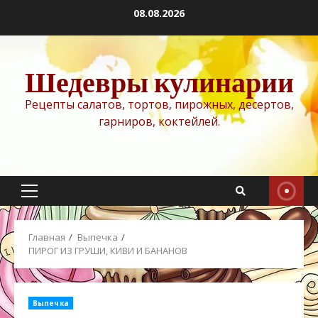
Перейти
08.08.2026
к
содержимому
Шедевры кулинарии
Рецепты салатов, тортов, пирожных, десертов,
гарниров, коктейлей.
Основное
меню
Главная
Выпечка
ПИРОГ ИЗ ГРУШИ, КИВИ И БАНАНОВ
Выпечка