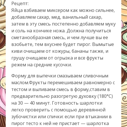
Рецепт
:
Яйца взбиваем миксером как можно сильнее,
добавляем сахар, мед, ванильный сахар,
затем в эту смесь постепенно добавляем муку
и соль на кончике ножа. Должна получиться
сметанообразная смесь, и чем лучше вы ее
взобьете, тем вкуснее будет пирог. Вымытые
киви очищаем от кожуры, бананы также, и
грушу очищаем от огрызка и все фрукты
режем на средние кусочки.
Форму для выпечки смазываем сливочным
маслом.Фрукты перемешиваем равномерно с
тестом и выливаем смесь в форму,ставим в
предварительно разогретую духовку (180°С)
на 30 — 40 минут. Готовность шарлотки
легко проверить с помощью деревянной
зубочистки или спички: если при втыкании в
пирог тесто к ней не пристает — шарлотка