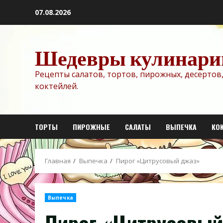
Перейти
07.08.2026
к
содержимому
Шедевры кулинари
Рецепты салатов, тортов, пирожных, десертов,
коктейлей.
ТОРТЫ
ПИРОЖНЫЕ
САЛАТЫ
ВЫПЕЧКА
КО
Главная
Выпечка
Пирог «Цитрусовый джаз»
Выпечка