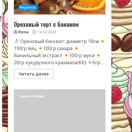
Рецепты
Ореховый торт с бананом
Elena
14.12.2023
Ореховый бисквит: диаметр 18см
190гр яиц
100гр сахара
Ванильный экстракт
100гр муки
20гр кукурузного крахмала(КК)
6гр...
Читать далее
1 мин чтения