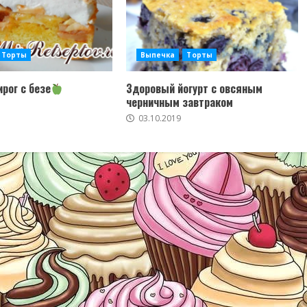
Торты
Выпечка
Торты
рог с безе
Здоровый йогурт с овсяным
черничным завтраком
03.10.2019