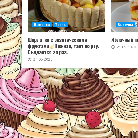
Выпечка
Торты
Выпечка
Шарлотка с экзотическими
Яблочный пи
фруктами
Нежная, тает во рту.
21.05.2020
Съедается за раз.
24.05.2020