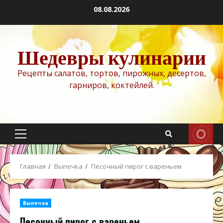
Перейти
08.08.2026
к
содержимому
Шедевры кулинарии
Рецепты салатов, тортов, пирожных, десертов,
гарниров, коктейлей.
Основное
меню
Главная
Выпечка
Песочный пирог с вареньем
Выпечка
Песочный пирог с вареньем