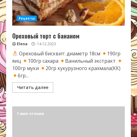
Рецепты
Ореховый торт с бананом
Elena
14.12.2023
Ореховый бисквит: диаметр 18см
190гр
яиц
100гр сахара
Ванильный экстракт
100гр муки
20гр кукурузного крахмала(КК)
6гр...
Читать далее
1 мин чтения