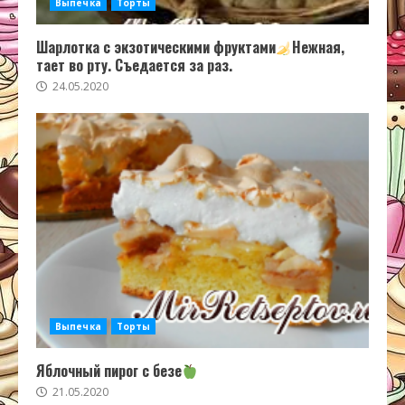
Выпечка
Торты
Шарлотка с экзотическими фруктами
Нежная,
тает во рту. Съедается за раз.
24.05.2020
Выпечка
Торты
Яблочный пирог с безе
21.05.2020