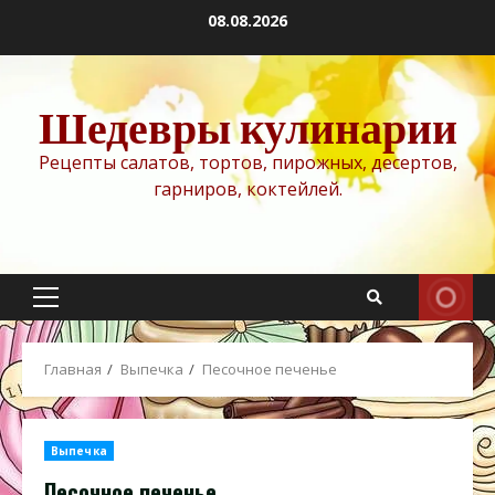
Перейти
08.08.2026
к
содержимому
Шедевры кулинарии
Рецепты салатов, тортов, пирожных, десертов,
гарниров, коктейлей.
Основное
меню
Главная
Выпечка
Песочное печенье
Выпечка
Песочное печенье