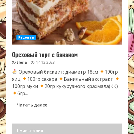
Рецепты
Ореховый торт с бананом
Elena
14.12.2023
Ореховый бисквит: диаметр 18см
190гр
яиц
100гр сахара
Ванильный экстракт
100гр муки
20гр кукурузного крахмала(КК)
6гр...
Читать далее
1 мин чтения