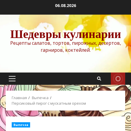
Перейти
06.08.2026
к
содержимому
Шедевры кулинарии
Рецепты салатов, тортов, пирожных, десертов,
гарниров, коктейлей.
Основное
меню
Главная
Выпечка
Персиковый пирог с мускатным орехом
Выпечка