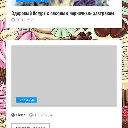
Здоровый йогурт с овсяным черничным завтраком
03.10.2019
Пирожные
Elena
15.02.2024