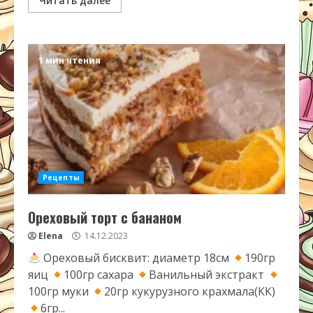
Читать далее
1 мин чтения
Рецепты
Ореховый торт с бананом
Elena
14.12.2023
Ореховый бисквит: диаметр 18см
190гр
яиц
100гр сахара
Ванильный экстракт
100гр муки
20гр кукурузного крахмала(КК)
6гр...