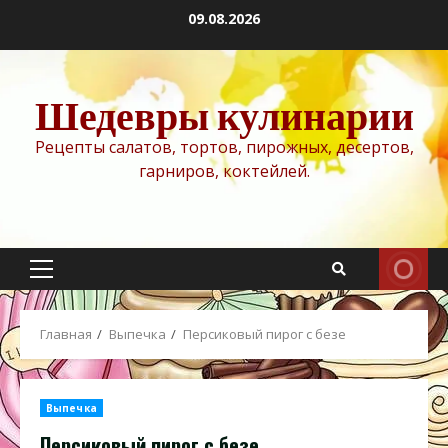
Перейти
09.08.2026
к
содержимому
Шедевры кулинарии
Рецепты салатов, тортов, пирожных, десертов,
гарниров, коктейлей.
Основное
меню
Главная
Выпечка
Персиковый пирог с безе
Выпечка
Персиковый пирог с безе