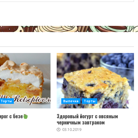
Торты
Выпечка
Торты
рог с безе
Здоровый йогурт с овсяным
черничным завтраком
03.10.2019