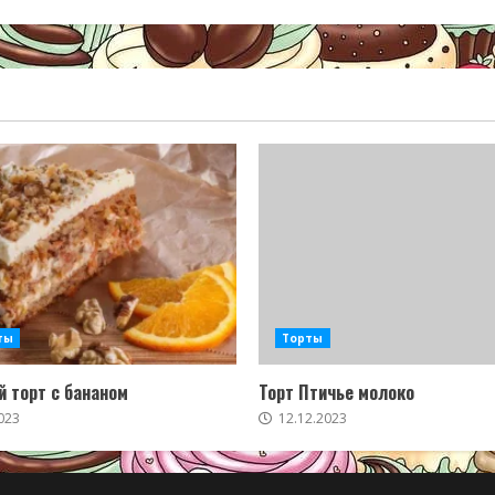
ты
Торты
 торт с бананом
Торт Птичье молоко
023
12.12.2023