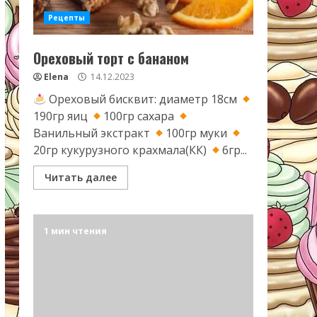
Рецепты
Ореховый торт с бананом
Elena
14.12.2023
Ореховый бисквит: диаметр 18см
190гр яиц
100гр сахара
Ванильный экстракт
100гр муки
20гр кукурузного крахмала(КК)
6гр...
Читать далее
1 мин чтения