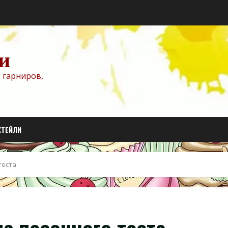
и
 гарниров,
КТЕЙЛИ
теста