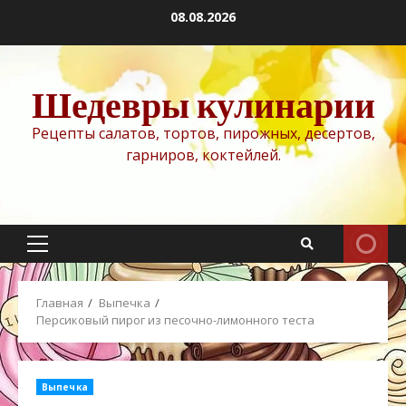
Перейти
08.08.2026
к
содержимому
Шедевры кулинарии
Рецепты салатов, тортов, пирожных, десертов,
гарниров, коктейлей.
Основное
меню
Главная
Выпечка
Персиковый пирог из песочно-лимонного теста
Выпечка