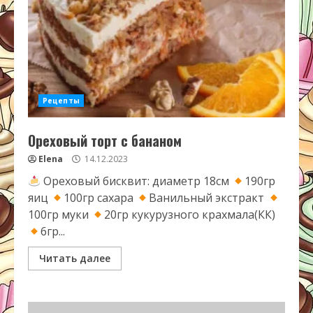
Рецепты
Ореховый торт с бананом
Elena
14.12.2023
Ореховый бисквит: диаметр 18см
190гр
яиц
100гр сахара
Ванильный экстракт
100гр муки
20гр кукурузного крахмала(КК)
6гр...
Читать далее