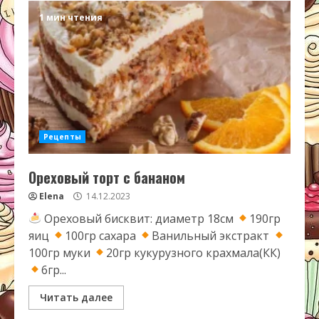
1 мин чтения
Рецепты
Ореховый торт с бананом
Elena
14.12.2023
Ореховый бисквит: диаметр 18см
190гр
яиц
100гр сахара
Ванильный экстракт
100гр муки
20гр кукурузного крахмала(КК)
6гр...
Читать далее