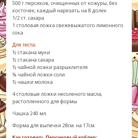
500 г персиков, очищенных от кожуры, без
косточек; каждый нарезать на 8 долек
1/2 ст. сахара
1 столовая ложка свежевыжатого лимонного
сока
Для теста:
½ стакана муки
½ стакана сахара
½ чайной ложки разрыхлителя
⅛ чайной ложки соли
½ чашки молока
4 столовые ложки несоленого масла,
растопленного для формы
Чашка 240 мл.
Форма для выпечки 28см. на 17см.
Как готовить Персиковый коблер: