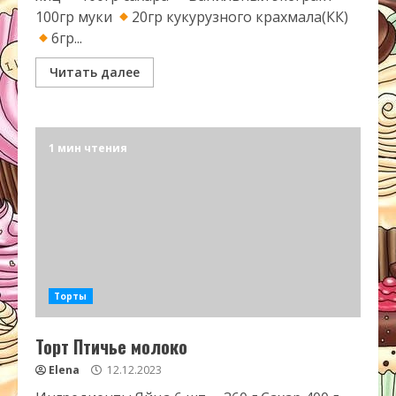
100гр муки
20гр кукурузного крахмала(КК)
6гр...
Читать далее
1 мин чтения
Торты
Торт Птичье молоко
Elena
12.12.2023