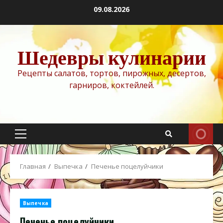
Перейти
09.08.2026
к
содержимому
Шедевры кулинарии
Рецепты салатов, тортов, пирожных, десертов,
гарниров, коктейлей.
Основное
меню
Главная
Выпечка
Печенье поцелуйчики
Выпечка
Печенье поцелуйчики