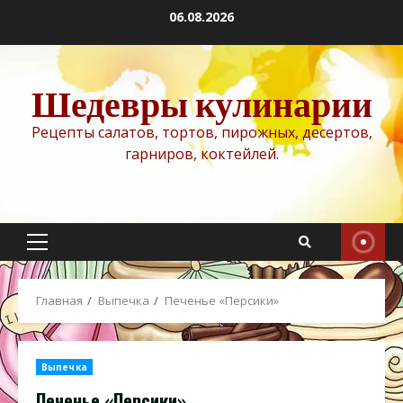
Перейти
06.08.2026
к
содержимому
Шедевры кулинарии
Рецепты салатов, тортов, пирожных, десертов,
гарниров, коктейлей.
Основное
меню
Главная
Выпечка
Печенье «Персики»
Выпечка
Печенье «Персики»