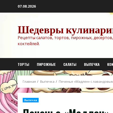
Перейти
07.08.2026
к
содержимому
Шедевры кулинари
Рецепты салатов, тортов, пирожных, десертов,
коктейлей.
ТОРТЫ
ПИРОЖНЫЕ
САЛАТЫ
ВЫПЕЧКА
КО
Главная
Выпечка
Печенье «Мадлен» с лавандовы
Выпечка