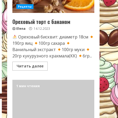
Рецепты
Ореховый торт с бананом
Elena
14.12.2023
Ореховый бисквит: диаметр 18см
190гр яиц
100гр сахара
Ванильный экстракт
100гр муки
20гр кукурузного крахмала(КК)
6гр...
Читать далее
1 мин чтения