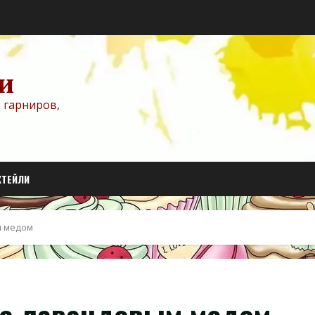
и
 гарниров,
КТЕЙЛИ
м медом