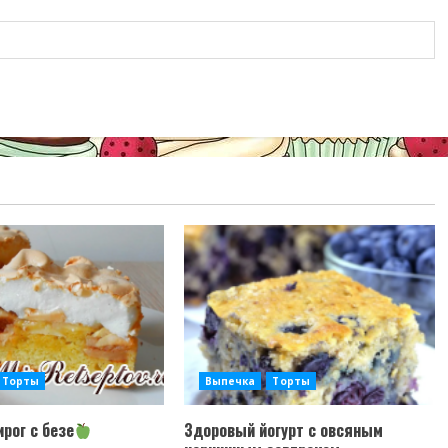
Торты
Выпечка
Торты
рог с безе
Здоровый йогурт с овсяным