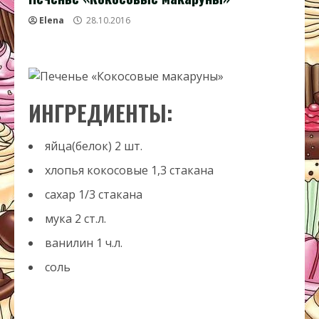
Elena
28.10.2016
ИНГРЕДИЕНТЫ:
яйца(белок)
2
шт.
хлопья кокосовые
1,3
стакана
сахар
1/3
стакана
мука
2
ст.л.
ванилин
1
ч.л.
соль