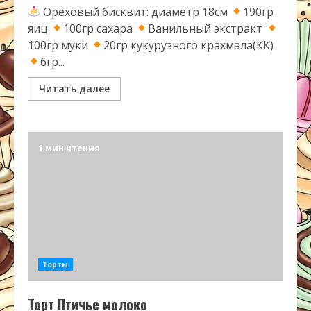
Ореховый бисквит: диаметр 18см
190гр
яиц
100гр сахара
Ванильный экстракт
100гр муки
20гр кукурузного крахмала(КК)
6гр...
Читать далее
1 мин чтения
Торты
Торт Птичье молоко