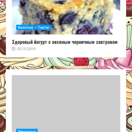
Выпечка
Торты
Здоровый йогурт с овсяным черничным завтраком
03.10.2019
Пирожные