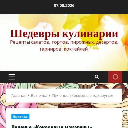
Перейти
07.08.2026
к
содержимому
Шедевры кулинарии
Рецепты салатов, тортов, пирожных, десертов,
гарниров, коктейлей.
Основное
меню
Главная
Выпечка
Печенье «Кокосовые макаруны»
Выпечка
Печенье «Кокосовые макаруны»