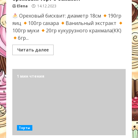
Elena
14.12.2023
Ореховый бисквит: диаметр 18см
190гр
яиц
100гр сахара
Ванильный экстракт
100гр муки
20гр кукурузного крахмала(КК)
6гр...
Читать далее
1 мин чтения
Торты