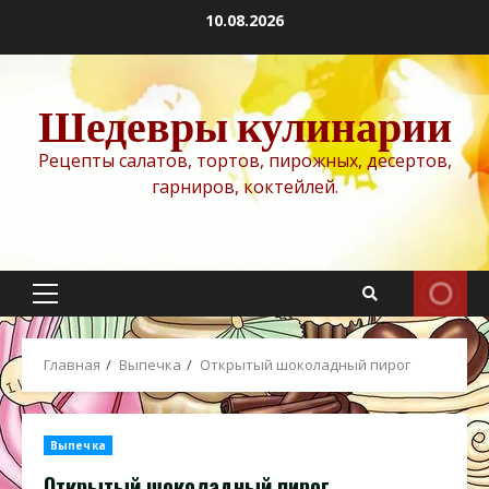
Перейти
10.08.2026
к
содержимому
Шедевры кулинарии
Рецепты салатов, тортов, пирожных, десертов,
гарниров, коктейлей.
Основное
меню
Главная
Выпечка
Открытый шоколадный пирог
Выпечка
Открытый шоколадный пирог