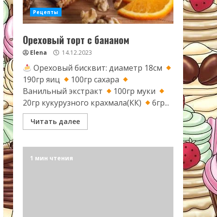
Рецепты
Ореховый торт с бананом
Elena
14.12.2023
Ореховый бисквит: диаметр 18см
190гр яиц
100гр сахара
Ванильный экстракт
100гр муки
20гр кукурузного крахмала(КК)
6гр...
Читать далее
1 мин чтения