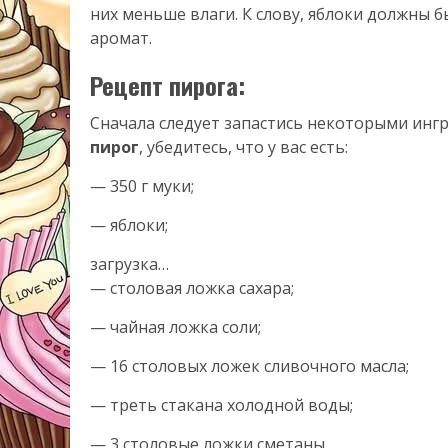
них меньше влаги. К слову, яблоки должны 
аромат.
Рецепт пирога:
Сначала следует запастись некоторыми инг
пирог
, убедитесь, что у вас есть:
— 350 г муки;
— яблоки;
загрузка…
— столовая ложка сахара;
— чайная ложка соли;
— 16 столовых ложек сливочного масла;
— треть стакана холодной воды;
— 3 столовые ложки сметаны.