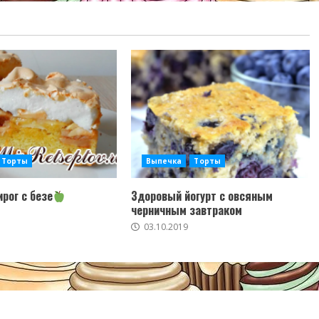
Торты
Выпечка
Торты
рог с безе
Здоровый йогурт с овсяным
черничным завтраком
03.10.2019