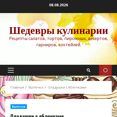
Перейти
08.08.2026
к
содержимому
Шедевры кулинарии
Рецепты салатов, тортов, пирожных, десертов,
гарниров, коктейлей.
Основное
меню
Главная
Выпечка
Оладушки с яблочками
Выпечка
Оладушки с яблочками