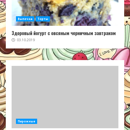
Выпечка
Торты
Здоровый йогурт с овсяным черничным завтраком
03.10.2019
Пирожные