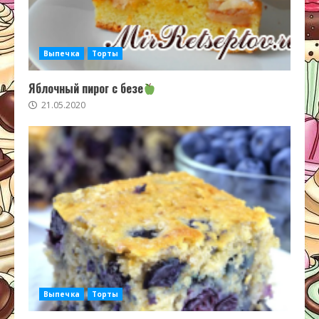
Выпечка
Торты
Яблочный пирог с безе
21.05.2020
Выпечка
Торты