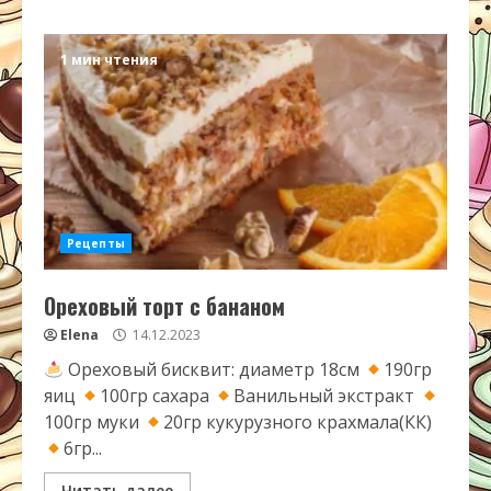
1 мин чтения
Рецепты
Ореховый торт с бананом
Elena
14.12.2023
Ореховый бисквит: диаметр 18см
190гр
яиц
100гр сахара
Ванильный экстракт
100гр муки
20гр кукурузного крахмала(КК)
6гр...
Читать далее