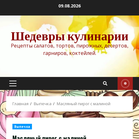
Перейти
09.08.2026
к
содержимому
Шедевры кулинарии
Рецепты салатов, тортов, пирожных, десертов,
гарниров, коктейлей.
Основное
меню
Главная
Выпечка
Масляный пирог с малиной
Выпечка
Масляный пирог с малиной