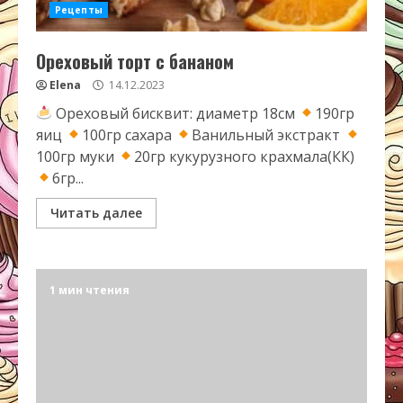
Рецепты
Ореховый торт с бананом
Elena
14.12.2023
Ореховый бисквит: диаметр 18см
190гр
яиц
100гр сахара
Ванильный экстракт
100гр муки
20гр кукурузного крахмала(КК)
6гр...
Читать далее
1 мин чтения