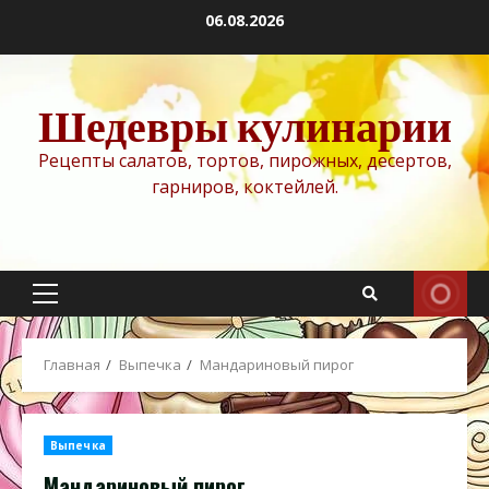
Перейти
06.08.2026
к
содержимому
Шедевры кулинарии
Рецепты салатов, тортов, пирожных, десертов,
гарниров, коктейлей.
Основное
меню
Главная
Выпечка
Мандариновый пирог
Выпечка
Мандариновый пирог