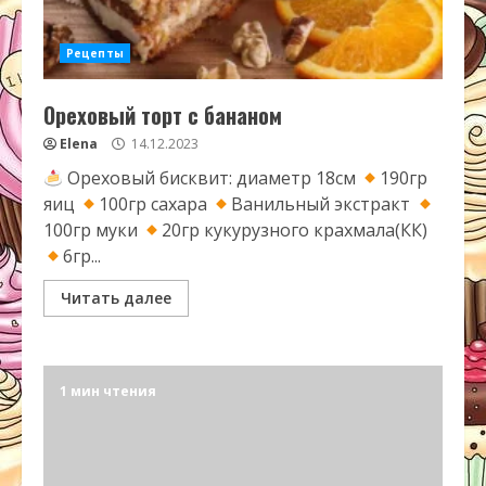
Рецепты
Ореховый торт с бананом
Elena
14.12.2023
Ореховый бисквит: диаметр 18см
190гр
яиц
100гр сахара
Ванильный экстракт
100гр муки
20гр кукурузного крахмала(КК)
6гр...
Читать далее
1 мин чтения