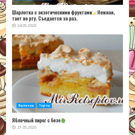
Шарлотка с экзотическими фруктами
Нежная,
тает во рту. Съедается за раз.
24.05.2020
Выпечка
Торты
Яблочный пирог с безе
21.05.2020