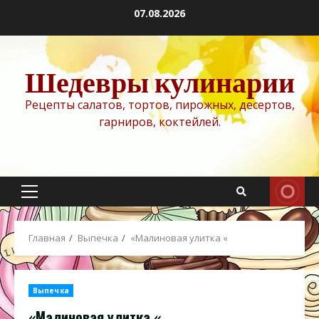
Перейти
07.08.2026
к
содержимому
Шедевры кулинарии
Рецепты салатов, тортов, пирожных, десертов,
гарниров, коктейлей.
Основное
меню
Главная
Выпечка
«Малиновая улитка «
Выпечка
«Малиновая улитка «